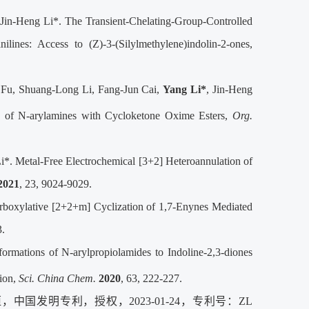
in-Heng Li*. The Transient-Chelating-Group-Controlled
ilines: Access to (Z)-3-(Silylmethylene)indolin-2-ones,
 Fu, Shuang-Long Li, Fang-Jun Cai,
Yang Li*
, Jin-Heng
g of N-arylamines with Cycloketone Oxime Esters,
Org.
Li*. Metal-Free Electrochemical [3+2] Heteroannulation of
2021
, 23, 9024-9029.
arboxylative [2+2+m] Cyclization of 1,7-Enynes Mediated
3.
rmations of N-arylpropiolamides to Indoline-2,3-diones
tion,
Sci. China Chem.
2020
, 63, 222-227.
中国发明专利，授权，2023-01-24，专利号：ZL