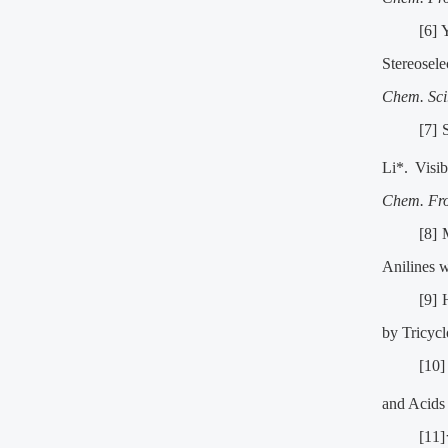
[6] 
Stereosel
Chem. Sci
[7] 
Li*. Visi
Chem. Fro
[8] 
Anilines 
[9] 
by Tricyc
[10
and Acids
[