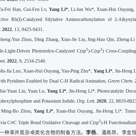
Ya-Fei Han, Gui-Fen Lv,
Yang Li*
, Li-Jun Wu*, Xuan-Hui Ouyang, J
ective Rh(I)-Catalyzed Silylative Aminocarbonylation of 2-Alkynylan
.
2022
, 13, 9425-9431.
Sheng-Yun Zhou, Ding Zhang, Xiao-Jie Liu, Jing-Hao Qin, Zheng-Li
3
3
ble-Light-Driven Photoredox-Catalyzed C(sp
)-C(sp
) Cross-Couplin
nt.
2022
, 9, 2534-2540.
Mu-Jia Luo, Xuan-Hui Ouyang, Yan-Ping Zhu*,
Yang Li*
, Jin-Heng 
with Pyridines Enabled by Dual C-H Radical Amination,
Green Chem.
Hui-Yuan Liu, Yuan Lu,
Yang Li*
, Jin-Heng Li*. Photocatalytic Dec
lohexylphosphine and Potassium Iodide,
Org. Lett.
2020
, 22, 8819-882
] Ming-Bo Zhou,
Yang Li*
, Xuan-Hui Ouyang, Jin-Heng Li*. Transfo
2
 via C≡C Triple Bond Oxidative Cleavage and C(sp
)-H Functionaliza
11]一种苯并氮杂卓类化合物的制备方法。
李杨
、潘高昂、李金恒，