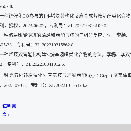
2667.8.
2]一种钯催化CO参与的1,4-烯炔芳构化反应合成芳胺基酚类化合
授权，2023-06-02，专利号：ZL 202210316109.0.
13]一种路易斯酸促进的烯烃和肟酯与胺的三组分反应方法。
李杨
、
05-23，专利号：ZL 202210315862.8.
4]一种烯烃双官能化构建3-烷基吲哚类化合物的方法。
李杨
、李双
-02，专利号：ZL 202210341012.5.
3
3
5]一种光氧化还原催化N-芳基胺与环酮肟酯C(sp
)-C(sp
) 交叉偶
023-09-08，专利号：ZL 202210155323.2.
：
谭明慧
：
夏力