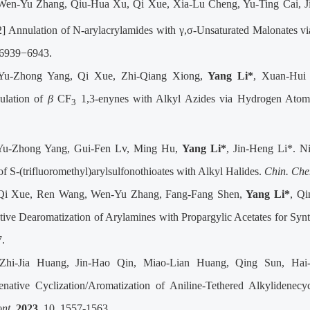
 Wen-Yu Zhang, Qiu-Hua Xu, Qi Xue, Xia-Lu Cheng, Yu-Ting Cai, J
2] Annulation of N-arylacrylamides with
γ,σ
-Unsaturated Malonates vi
, 6939−6943.
 Yu-Zhong Yang, Qi Xue, Zhi-Qiang Xiong,
Yang Li*
, Xuan-Hui
ulation of
β
CF
1,3-enynes with Alkyl Azides via Hydrogen Atom 
3
 Yu-Zhong Yang, Gui-Fen Lv, Ming Hu,
Yang Li*
, Jin-Heng Li*. N
f S-(trifluoromethyl)arylsulfonothioates with Alkyl Halides.
Chin. Che
 Qi Xue, Ren Wang, Wen-Yu Zhang, Fang-Fang Shen,
Yang Li*
, Qi
tive Dearomatization of Arylamines with Propargylic Acetates for Syn
.
 Zhi-Jia Huang, Jin-Hao Qin, Miao-Lian Huang, Qing Sun, Ha
native Cyclization/Aromatization of Aniline-Tethered Alkylidenecy
nt.
2023
, 10, 1557-1563.