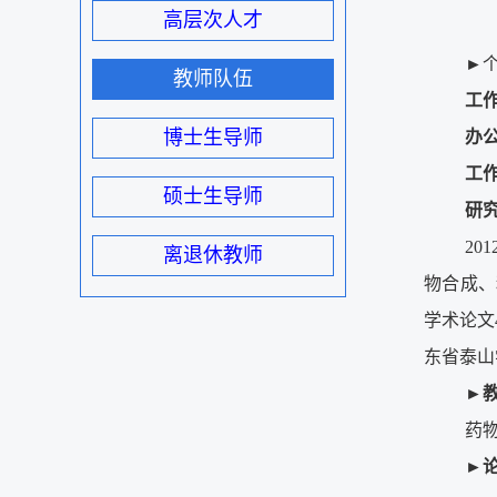
高层次人才
►
教师队伍
工
博士生导师
办
工
硕士生导师
研
2
离退休教师
物合成、
学术论文
东省泰山
►
药
►