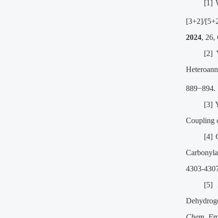
[1]
[3+2]/[5+
20
24
, 26
[2]
Heteroann
889−894.
[3]
Coupling o
[4]
Carbonyla
4303-4307
[5]
Dehydroge
Chem. Fro