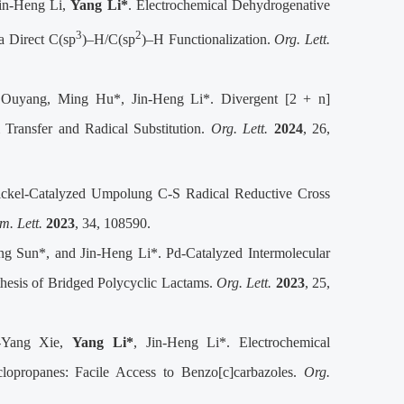
in-Heng Li,
Yang Li*
. Electrochemical Dehydrogenative
3
2
a Direct C(sp
)–H/C(sp
)–H Functionalization.
Org. Lett.
 Ouyang, Ming Hu*, Jin-Heng Li*. Divergent [2 + n]
Transfer and Radical Substitution.
Org. Lett.
2024
, 26,
ickel-Catalyzed Umpolung C-S Radical Reductive Cross
m. Lett.
2023
, 34, 108590.
ng Sun*, and Jin-Heng Li*. Pd-Catalyzed Intermolecular
thesis of Bridged Polycyclic Lactams.
Org. Lett.
2023
, 25,
i-Yang Xie,
Yang Li*
, Jin-Heng Li*. Electrochemical
clopropanes: Facile Access to Benzo[c]carbazoles.
Org.