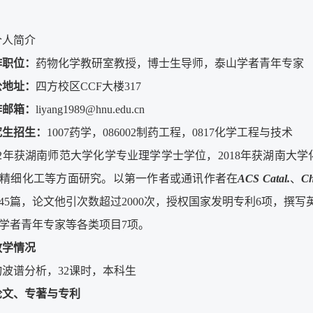
个人简介
作职位：
药物化学教研室教授，博士生导师，泰山学者青年专家
公地址：
四方校区
CCF
大楼317
作邮箱：
liyang1989@hnu.edu.cn
究生招生
：
1007药学，086002制药工程，0817化学工程与技术
012年获湖南师范大学化学专业理学学士学位，2018年获湖南
精细化工等方面研究。以第一作者或通讯作者在
ACS Catal.
、
Ch
45篇，论文他引次数超过2000次，授权国家发明专利6项，撰
学者青年专家等各类项目7项
。
教学情况
物波谱分析，32课时，本科生
论文、专著与专利