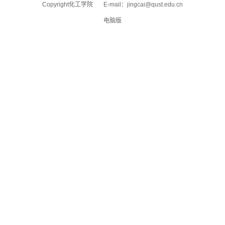
Copyright化工学院 E-mail：
jingcai@qust.edu.cn
电脑版