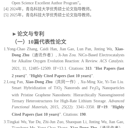
Open Science Excellent Author Program”。
[
4
]
20
24
年，
青岛科技大学优秀硕士论文指导教师。
[
5
]
20
25
年，
青岛科技大学优秀硕士论文指导教师。
►
论文与专利
（一）
1
0
篇代表性
论文
1.
Yong-Chao Zhang, Caidi Han, Jian Gao, Lun Pan, Jinting Wu,
Xiao-
Dong Zhu
（通讯作者）
, Ji-Jun Zou. NiCo-Based Electrocatalysts
for Alkaline Oxygen Evolution Reaction: A Review.
ACS Catalysis
.
2021, 11, 12485–12509. IF=13.
1
.
Citations:
313
.
“
Hot Papers (last
2 years)
”. “
Highly Cited Papers (last 10 years)
”.
2.
Long Pan,
Xiao-Dong Zhu
（共同一作）, Xu-Ming Xie, Yi-Tao Liu.
Smart Hybridization of TiO
Nanorods and Fe
O
Nanoparticles
2
3
4
with Pristine Graphene Nanosheets: Hierarchically Nanoengineered
Ternary Heterostructures for High-Rate Lithium Storage.
Advanced
Functional Materials
, 2015,
25
(22): 3341–3350.
IF=1
9
. “
Highly
Cited Papers
(last 10 years)
”
.
Citations:
1
90
.
3.
Tingkai Wu, Yue Du, Zhi-Jun Zuo, Shaoquan Li, Jinting Wu, Jian Gao,
Tiansheng Mu, Yong-Chao Zhang,
Xiao-Dong Zhu
（通讯作者）
.