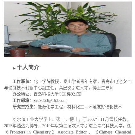
个人简介
►
工作职位
：化工学院教授，泰山学者青年专家，
青岛市电池安全
与储能技术创新中心副主任
，
高层次
引进人才，
博士生导师
办公地址
：青岛科技大学
C
CF
楼9
21
室
工作邮箱
：zxd9863@163.com
研究生招生：
能源化学工程，材料化工，环境友好催化技术
哈尔滨工业大学学士、硕士、博士，于2007年11月留校任教，
2015年遴选为博导，
2019年以
第三层次
人才引进至
青岛科技大学
。任
《Frontiers in Chemistry》
Associate Editor、《Chinese Chemical