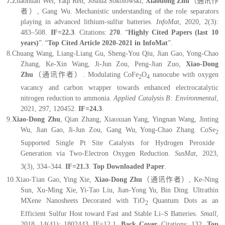
7.
Zhaohuan Wei, Yaqi Ren, Joshua Sokolowski,
Xiaodong Zhu
（通讯作
者）
, Gang Wu. Mechanistic understanding of the role separators
playing in advanced lithium-sulfur batteries.
InfoMat
, 2020, 2(3):
483–508.
IF=22.
3
. Citations:
2
70
.
“
Highly Cited Papers
(last 10
years)
”
“
Top Cited Article 2020-2021 in InfoMat
”.
.
8.
Chuang Wang, Liang-Liang Gu, Sheng-You Qiu, Jian Gao, Yong-Chao
Zhang, Ke-Xin Wang, Ji-Jun Zou, Peng-Jian Zuo,
Xiao-Dong
Zhu
（通讯作者）
. Modulating CoFe
O
nanocube with oxygen
2
4
vacancy and carbon wrapper towards enhanced electrocatalytic
nitrogen reduction to ammonia.
Applied Catalysis B: Environmental
,
2021, 297, 120452.
IF=
24.3
.
9.
Xiao-Dong Zhu
, Qian Zhang, Xiaoxuan Yang, Yingnan Wang, Jinting
Wu, Jian Gao, Ji-Jun Zou, Gang Wu, Yong-Chao Zhang. CoSe
2
Supported Single Pt Site Catalysts for Hydrogen Peroxide
Generation via Two-Electron Oxygen Reduction.
SusMat
, 2023,
3(3), 334
–
344.
IF=2
1.3
.
T
op Downloaded
P
aper
.
10.
Xiao-Tian Gao, Ying Xie,
Xiao-Dong Zhu
（通讯作者）
, Ke-Ning
Sun, Xu-Ming Xie, Yi-Tao Liu, Jian-Yong Yu, Bin Ding. Ultrathin
MXene Nanosheets Decorated with TiO
Quantum Dots as an
2
Efficient Sulfur Host toward Fast and Stable Li–S Batteries.
Small
,
2018, 14(41): 1802443. IF=1
2.1
.
Back Cover.
Citations:
132
.
T
op