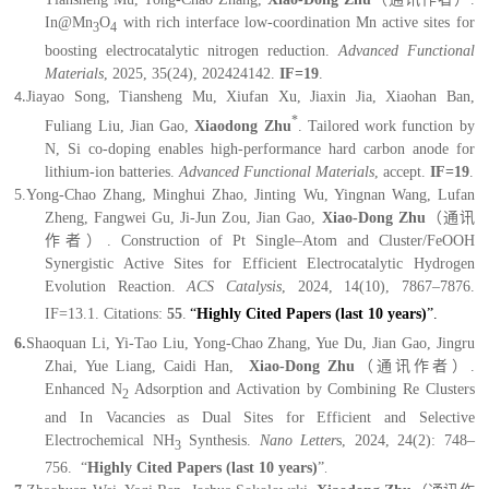
In@Mn
O
with rich interface low-coordination Mn active sites for
3
4
boosting electrocatalytic nitrogen reduction.
Advanced Functional
Materials
, 2025,
35(24),
202424142.
IF=1
9
.
Jiayao Song, Tiansheng Mu, Xiufan Xu, Jiaxin Jia, Xiaohan Ban,
4.
*
Fuliang Liu, Jian Gao,
Xiaodong Zhu
. Tailored work function by
N, Si co-doping enables high-performance hard carbon anode for
lithium-ion batteries.
Advanced Functional Materials
,
accept.
IF=1
9
.
5.
Yong-Chao Zhang, Minghui Zhao, Jinting Wu, Yingnan Wang, Lufan
Zheng, Fangwei Gu, Ji-Jun Zou, Jian Gao,
Xiao-Dong Zhu
（通讯
作者）
. Construction of Pt Single‒Atom and Cluster/FeOOH
Synergistic Active Sites for Efficient Electrocatalytic Hydrogen
Evolution Reaction.
ACS Catalysis
, 2024, 14(10), 7867
–
7876.
IF=1
3.1
.
Citations:
55
.
“
Highly Cited Papers (last 10 years)
”.
6.
Shaoquan Li, Yi-Tao Liu, Yong-Chao Zhang, Yue Du, Jian Gao, Jingru
Zhai, Yue Liang, Caidi Han,
Xiao-Dong Zhu
（通讯作者）
.
Enhanced N
Adsorption and Activation by Combining Re Clusters
2
and In Vacancies as Dual Sites for Efficient and Selective
Electrochemical NH
Synthesis.
Nano Letter
s, 2024, 24(2): 748–
3
756.
“
Highly Cited Papers
(last 10 years)
”
.