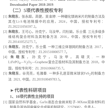
Downloaded
P
aper
2018-2019
.
（二）
5项
代表性授权专利
[1]
朱晓东
，张永超，高健，吴金婷. 一种硼化镁纳米片的制备方法及
其在Li-S电池隔膜中的应用，
2024，中国，
授权专利号：
ZL202211056597.2。
[2]
朱晓东
，王可心，孙克宁，马汝甲，闫杜娟，乐士儒. 三元多级多
维结构复合材料及其制备方法. 2016，中国，授权专利号：
ZL201410525275.7。
[3]
朱晓东
，孙克宁，乐士儒. 一种三维立体银网的制备方法. 2017，
中国，授权专利号：ZL201510000577.7。
[4]
朱晓东
，孙克宁，马汝甲，高啸天. 一种
LiFePO
―V
O
―Graphene复合正极材料及其制备方法. 2018，中
4
2
5
国，授权专利号：ZL 201610666735.7。
[
5]
朱晓东
，谷亮亮，毛雅春
. 一种多孔道亚微米球状FeS
的制备方
2
法
.
2021, 中国，ZL201910049783.5
。
►
代表性
科研
项
目
1、
10项代表性
主持的项目
[1] 国家自然科学基金
，Ga/In液态合金纳米粒子
–
MXene双亲材料的
制备及其协同电催化合成氨机制研究，22379082，
负责人
。