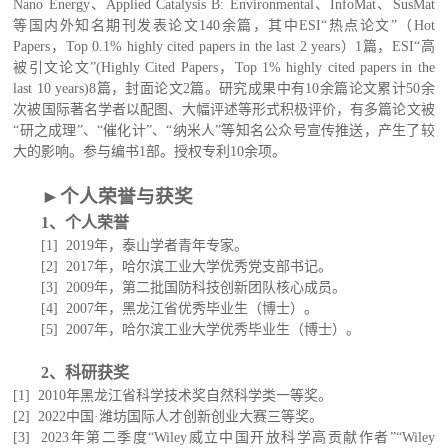
Nano Energy、Applied Catalysis B: Environmental、InfoMat、SusMat
等国内外知名期刊发表论文
140余
篇，
其中ESI“热点论文”（Hot
Papers，Top 0.1% highly cited papers in the last 2 years）1篇，ESI“高
被引文论文”(Highly Cited Papers，Top 1% highly cited papers in the
last 10 years)
8
篇，封面论文2篇。
研究成果中有10
余
篇论文累计
50余
次被国际著名学者以配图、大幅评述等形式积极评价
，有多篇论文被
“研之成理”、“催化计”、“纳米人”等知名公众号宣传推送，产生了较
大的影响
。参与编书1部。授权专利
10余
项。
►
个人荣誉与获奖
1、个人荣誉
[1]
2019年，泰山学者青年专家。
[2]
2017年，哈尔滨工业大学优秀党支部书记。
[
3
]
2009年，第二批国防科技创新团队核心成员。
[
4
]
2007年，黑龙江省优秀毕业生（博士）。
[
5
]
2007年，哈尔滨工业大学优秀毕业生（博士）。
2
、
科研获奖
[1]
2010年黑龙江省科学技术奖自然科学类一等奖。
[2]
2022中国·潍坊国际人才创新创业大赛三等奖
。
[3]
2023年第二季度“Wiley威立中国开放科学高贡献作者”“Wiley