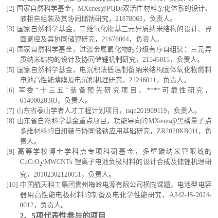
[2] 国家自然科学基金，MXenes@PQDs双活性材料杂化体系的设计、
液相自组装及其协同储钠研究，21878063，负责人。
[
3
] 国家自然科学基金，二维氧化物基三元异质纳米结构的设计、界
面调控及其协同储锂研究，21676064，负责人。
[
4
] 国家自然科学基金，过渡金属氧化物的分级有序自组装：三元异
质纳米结构的设计及协同储锂机制研究，21546015，负责人。
[
5
] 国家自然科学基金，电沉积法低温制备纳米结构固体氧化物燃料
电池高性能薄膜及电沉积机理研究，21246011，负责人。
[
6
]
军委
“十三五”装备预先研究项目，
*
***可靠性研究，
61400020303，负责人
。
[
7
] 山东省泰山学者人才工程计划项目，tsqn201909119，负责人
。
[
8
]
山东省自然科学基金重点项目，功能导向的
MXenes@黑磷量子点
多维材料的自组装与协同储钠应用基础研究，ZR2020KB011，负
责人
。
[
9
] 高等学校博士学科点专项科研基金，多壁碳纳米管限域的
CuCrO
/MWCNTs 锂离子电池负极材料的设计合成及储锂机理研
2
究，20102302120051，负责人。
[
10
]
中国航天科工集团贵州梅岭电源有限公司横向课题
，电池型电容
器用高性能电极材料的制备及电化学性能研究，A342-JS-2024-
0012，
负责人
。
2、
5
项代表性参与的项目