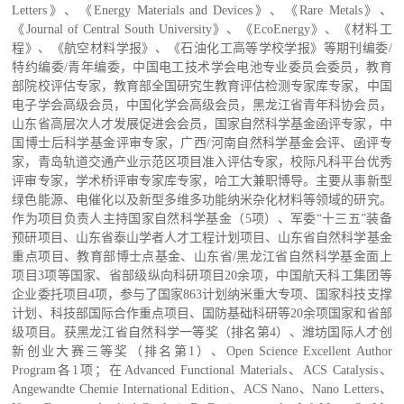
Letters》、《Energy Materials and Devices》、《
Rare Metals》
、
《Journal of Central South University》
、《EcoEnergy》、《材料工
程》、《航空材料学报》、
《石油化工高等学校学报》
等期刊
编委/
特约编委/青年编委
，
中国电工技术学会电池专业委员会委员，教育
部院校评估专家，教育部全国研究生教育评估检测专家库专家，中国
电子学会高级会员，中国化学会高级会员，黑龙江省青年科协会员，
山东省高层次人才发展促进会会员，国家自然科学基金函评专家，中
国博士后科学基金评审专家，广西
/河南
自然科学基金会评、函评专
家，青岛轨道交通产业示范区项目准入评估专家，校际凡科平台优秀
评审专家，学术桥评审专家库专家，哈工大兼职博导。
主要从事新型
绿色能源、
电催化
以及新型多维多功能纳米杂化材料等领域的研究。
作为项目负责人主持国家自然科学基金（
5
项）、
军委
“十三五”装备
预研项目、山东省泰山学者人才工程计划项目、山东省自然科学基金
重点项目、教育部博士点基金
、
山东省/黑龙江省自然科学基金面上
项目3项等国家、省部级纵向科研项目20余项，中国航天科工集团等
企业委托项目4项
，参与了国家863计划纳米重大专项、国家科技支撑
计划、科技部国际合作重点项目、国防基础科研等20余项国家和省部
级项目。
获黑龙江省自然科学一等奖（排名第4）、潍坊国际人才创
新创业大赛三等奖（排名第1）、Open Science Excellent Author
Program各1项；
在
Advanced Functional Materials、ACS Catalysis、
Angewandte Chemie International Edition
、ACS Nano、
Nano Letters、