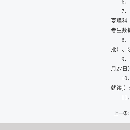
6
7
夏理科
考生数
8
批）、
9
月27日
1
就读]
1
上一条