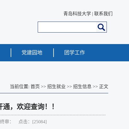
青岛科技大学
|
联系我们
党建园地
团学工作
当前位置:
首页
>>
招生就业
>>
招生信息
>> 正文
开通，欢迎查询！！
 终审： 点击：[
25084
]