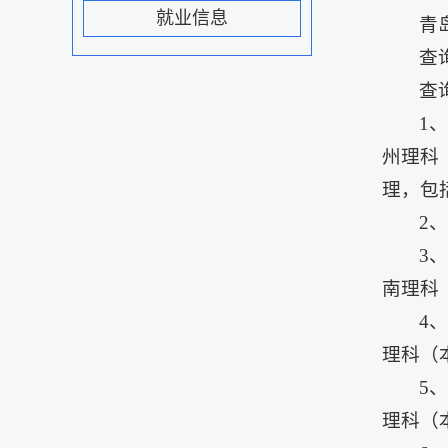
就业信息
青
查询网
查
1
州理科
理，包
2
3
南理科
4
理科（
5
理科（