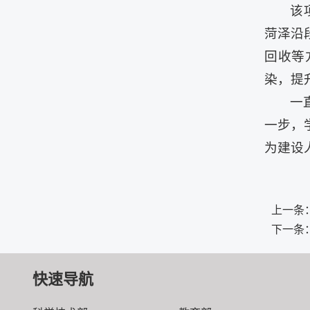
该
菏泽沿
回收等
染，提
一
一步，
为建设
上一条
下一条
快速导航