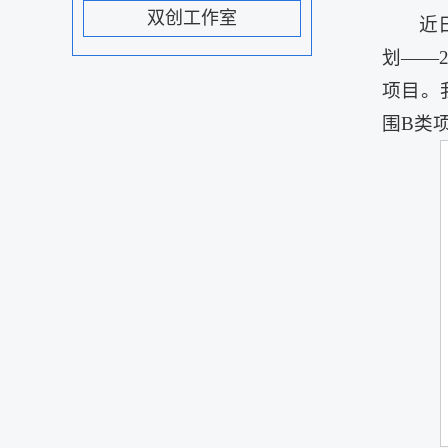
双创工作室
近
划——
项目。
围B类