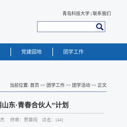
青岛科技大学
|
联系我们
党建园地
团学工作
当前位置:
首页
>>
团学工作
>>
团学活动
>> 正文
山东·青春合伙人”计划
杜宗杰 终审：贾建闯 点击：[
44
]