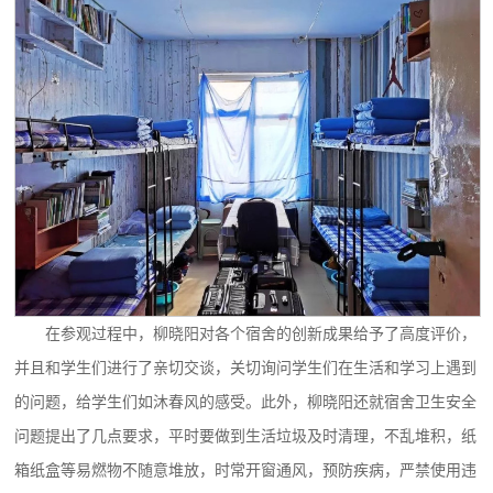
在参观过程中，柳晓阳对各个宿舍的创新成果给予了高度评价，
并且和学生们进行了亲切交谈，关切询问学生们在生活和学习上遇到
的问题，给学生们如沐春风的感受。此外，柳晓阳还就宿舍卫生安全
问题提出了几点要求，平时要做到生活垃圾及时清理，不乱堆积，纸
箱纸盒等易燃物不随意堆放，时常开窗通风，预防疾病，严禁使用违