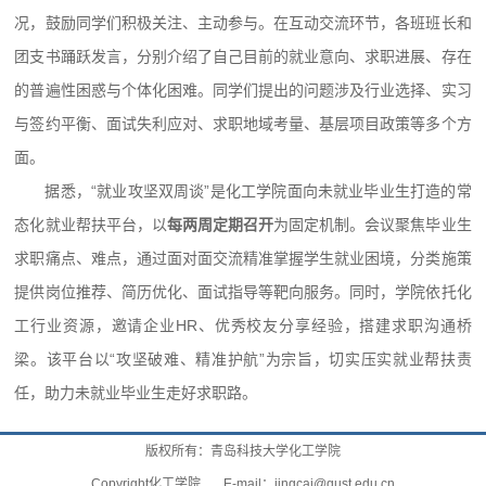
况，鼓励同学们积极关注、主动参与。在互动交流环节，各班班长和
团支书踊跃发言，分别介绍了自己目前的就业意向、求职进展、存在
的普遍性困惑与个体化困难。同学们提出的问题涉及行业选择、实习
与签约平衡、面试失利应对、求职地域考量、基层项目政策等多个方
面。
据悉，“就业攻坚双周谈”是化工学院面向未就业毕业生打造的常
态化就业帮扶平台，以
每两周定期召开
为固定机制。会议聚焦毕业生
求职痛点、难点，通过面对面交流精准掌握学生就业困境，分类施策
提供岗位推荐、简历优化、面试指导等靶向服务。同时，学院依托化
工行业资源，邀请企业HR、优秀校友分享经验，搭建求职沟通桥
梁。该平台以“攻坚破难、精准护航”为宗旨，切实压实就业帮扶责
任，助力未就业毕业生走好求职路。
版权所有：青岛科技大学化工学院
Copyright化工学院 E-mail：
jingcai@qust.edu.cn