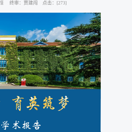
李金恒 终审：贾建闯 点击：[
273
]