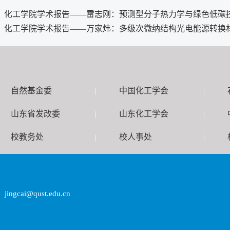
：
化工学院学术报告——雷志刚：预测型分子热力学与绿色低碳
：
化工学院学术报告——万家炜：多级次微纳结构光电能源转换
自然基金委
中国化工学会
|
|
山东省发改委
山东化工学会
|
|
校教务处
校人事处
|
|
ingcai@qust.edu.cn