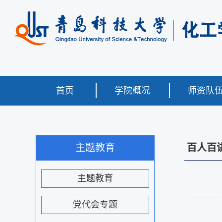
首页
学院概况
师资队
主题教育
百人百
主题教育
党代会专题