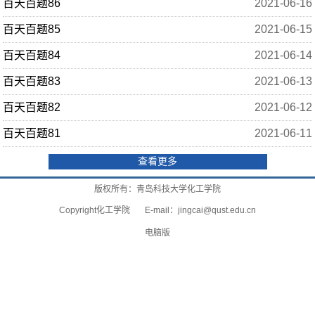
百天百题86
2021-06-16
百天百题85
2021-06-15
百天百题84
2021-06-14
百天百题83
2021-06-13
百天百题82
2021-06-12
百天百题81
2021-06-11
查看更多
版权所有：青岛科技大学化工学院
Copyright化工学院 E-mail：
jingcai@qust.edu.cn
电脑版